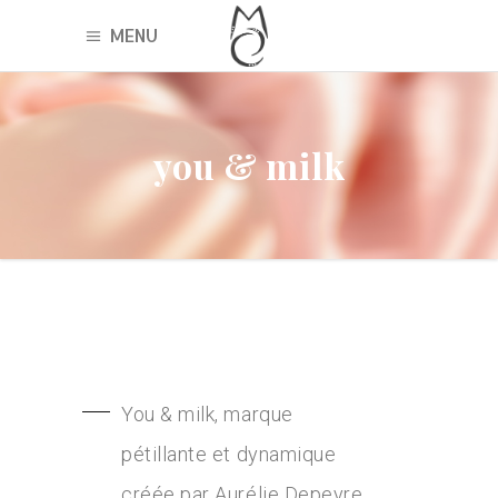
MENU
you & milk
You & milk, marque
pétillante et dynamique
créée par Aurélie Depeyre